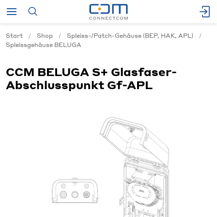
Start
Shop
Spleiss-/Patch-Gehäuse (BEP, HAK, APL)
Spleissgehäuse BELUGA
CCM BELUGA S+ Glasfaser-
Abschlusspunkt Gf-APL