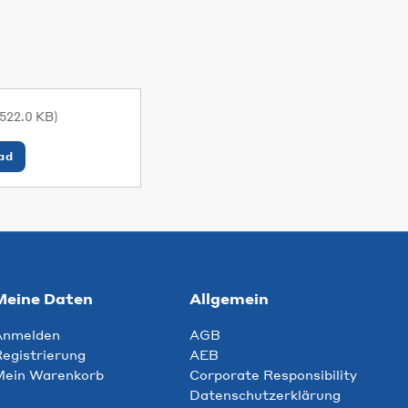
(522.0 KB)
ad
Meine Daten
Allgemein
Anmelden
AGB
egistrierung
AEB
Mein Warenkorb
Corporate Responsibility
Datenschutzerklärung