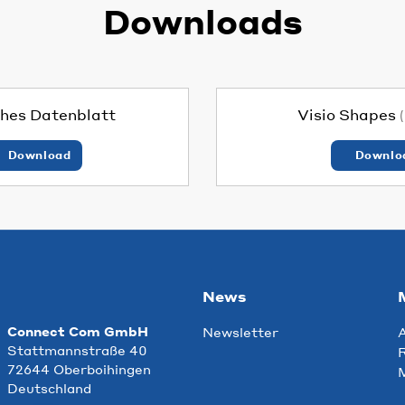
Downloads
hes Datenblatt
Visio Shapes
Download
Downlo
News
Connect Com GmbH
Newsletter
Stattmannstraße 40
R
72644 Oberboihingen
Deutschland