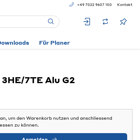
+49 7022 9607 100
Kontakt
Downloads
Für Planer
 3HE/7TE Alu G2
h an, um den Warenkorb nutzen und anschliessend
iessen zu können.
Anmelden