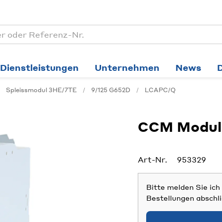
Dienstleistungen
Unternehmen
News
Spleissmodul 3HE/7TE
9/125 G652D
LCAPC/Q
CCM Modul
Art-Nr.
953329
Bitte melden Sie ic
Bestellungen abschl