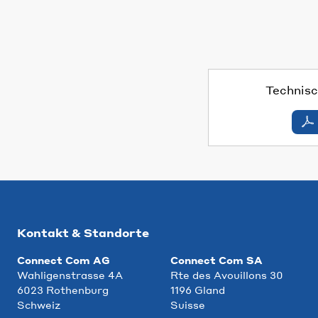
Technisc
Kontakt & Standorte
Connect Com AG
Connect Com SA
Wahligenstrasse 4A
Rte des Avouillons 30
6023 Rothenburg
1196 Gland
Schweiz
Suisse