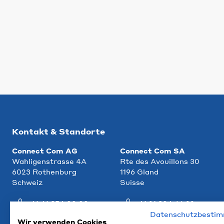
Kontakt & Standorte
Connect Com AG
Connect Com SA
Wahligenstrasse 4A
Rte des Avouillons 30
6023 Rothenburg
1196 Gland
Schweiz
Suisse
+41 41 854 00 00
+41 21 804 66 22
Datenschutzbesti
info@ccm.ch
info@ccm.ch
Wir verwenden Cookies