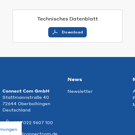
Technisches Datenblatt
Download
News
Connect Com GmbH
Newsletter
Stattmannstraße 40
R
72644 Oberboihingen
Deutschland
+49 7022 9607 100
mmungen
info@connectcom.de