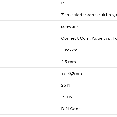
PE
Zentraladerkonstruktion, m
schwarz
Connect Com, Kabeltyp, F
4 kg/km
2.5 mm
+/- 0,2mm
25 N
150 N
DIN Code