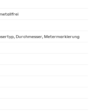
etallfrei
asertyp, Durchmesser, Metermarkierung