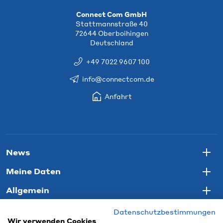
Connect Com GmbH
Stattmannstraße 40
72644 Oberboihingen
Deutschland
+49 7022 9607 100
info@connectcom.de
Anfahrt
News
Togg
Meine Daten
Togg
Allgemein
Togg
Datenschutzbestimmungen
Wir verwenden Cookies