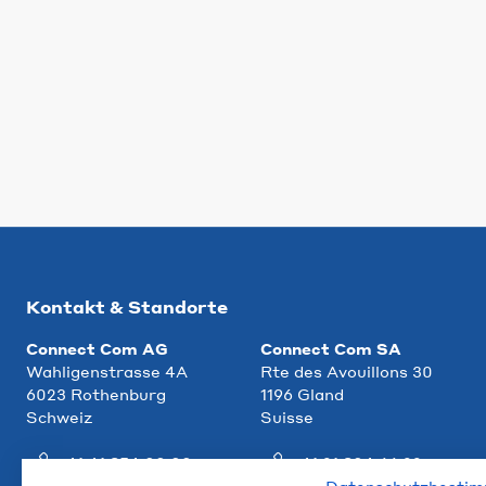
Kontakt & Standorte
Connect Com AG
Connect Com SA
Wahligenstrasse 4A
Rte des Avouillons 30
6023 Rothenburg
1196 Gland
Schweiz
Suisse
+41 41 854 00 00
+41 21 804 66 22