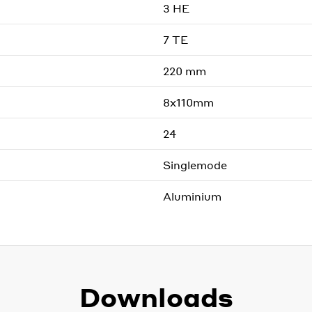
3 HE
7 TE
220 mm
8x110mm
24
Singlemode
Aluminium
Downloads