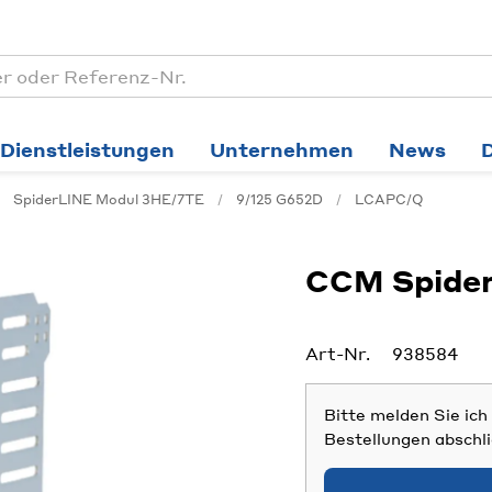
Dienstleistungen
Unternehmen
News
SpiderLINE Modul 3HE/7TE
9/125 G652D
LCAPC/Q
CCM Spider
Art-Nr.
938584
Bitte melden Sie ic
Bestellungen abschl