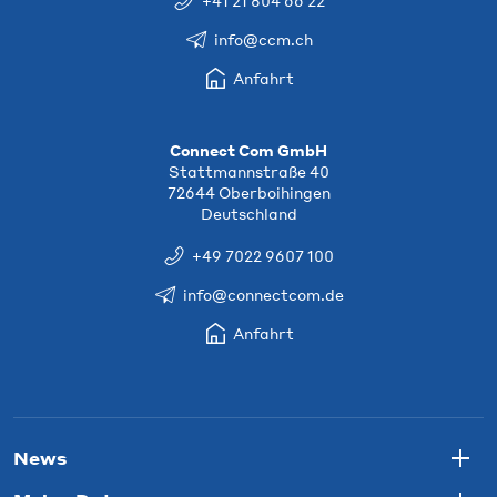
+41 21 804 66 22
info@ccm.ch
Anfahrt
Connect Com GmbH
Stattmannstraße 40
72644 Oberboihingen
Deutschland
+49 7022 9607 100
info@connectcom.de
Anfahrt
News
Togg