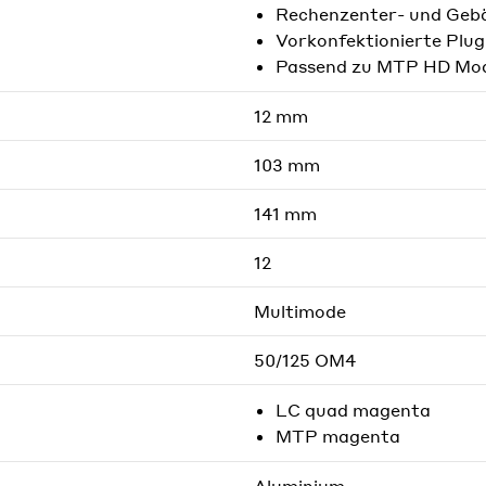
Rechenzenter- und Geb
Vorkonfektionierte Plug
Passend zu MTP HD Mod
12 mm
103 mm
141 mm
12
Multimode
50/125 OM4
LC quad magenta
MTP magenta
Aluminium