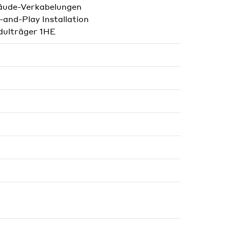
äude-Verkabelungen
-and-Play Installation
ulträger 1HE