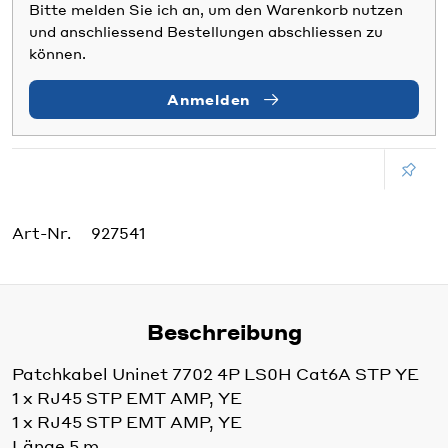
Bitte melden Sie ich an, um den Warenkorb nutzen
und anschliessend Bestellungen abschliessen zu
können.
Anmelden
Art-Nr.
927541
Beschreibung
Patchkabel Uninet 7702 4P LS0H Cat6A STP YE
1 x RJ45 STP EMT AMP, YE
1 x RJ45 STP EMT AMP, YE
Länge 5 m