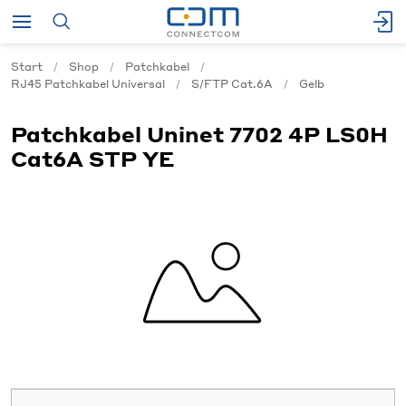
Start
Shop
Patchkabel
RJ45 Patchkabel Universal
S/FTP Cat.6A
Gelb
Patchkabel Uninet 7702 4P LS0H
Cat6A STP YE