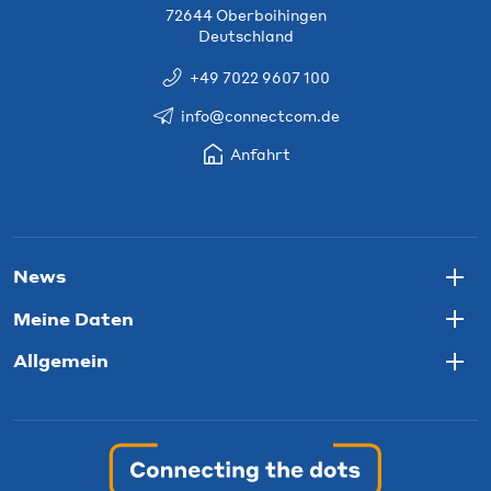
72644 Oberboihingen
Deutschland
+49 7022 9607 100
info@connectcom.de
Anfahrt
News
Togg
Meine Daten
Togg
Allgemein
Togg