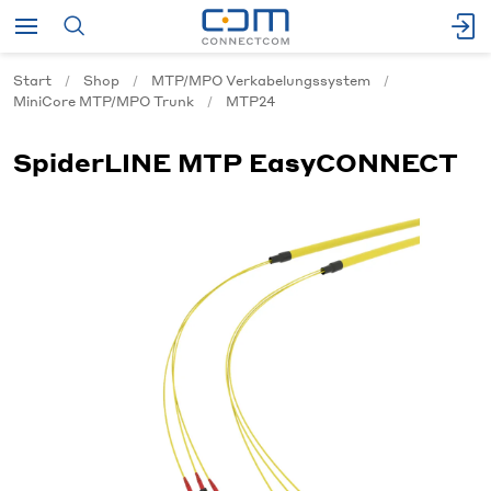
Start
Shop
MTP/MPO Verkabelungssystem
MiniCore MTP/MPO Trunk
MTP24
SpiderLINE MTP EasyCONNECT