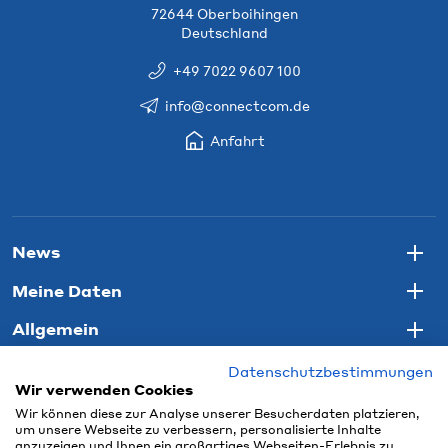
72644 Oberboihingen
Deutschland
+49 7022 9607 100
info@connectcom.de
Anfahrt
News
Togg
Meine Daten
Togg
Allgemein
Togg
Datenschutzbestimmungen
Wir verwenden Cookies
Wir können diese zur Analyse unserer Besucherdaten platzieren,
um unsere Webseite zu verbessern, personalisierte Inhalte
anzuzeigen und Ihnen ein großartiges Webseiten-Erlebnis zu