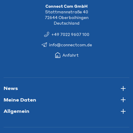
Connect Com GmbH
Stattmannstraße 40
72644 Oberboihingen
Deutschland
+49 7022 9607 100
info@connectcom.de
Anfahrt
News
Togg
Meine Daten
Togg
Allgemein
Togg