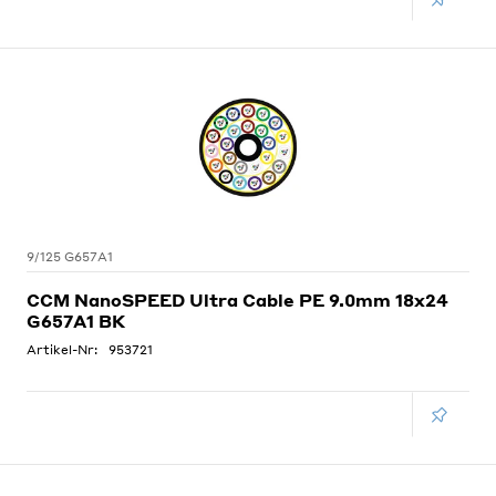
9/125 G657A1
CCM NanoSPEED Ultra Cable PE 9.0mm 18x24
G657A1 BK
Artikel-Nr:
953721