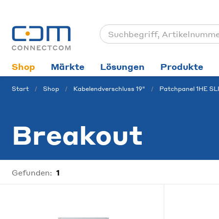
Shop
Märkte
Lösungen
Produkte
Start
Shop
Kabelendverschluss 19"
Patchpanel 1HE SL
Breakout
Gefunden:
1