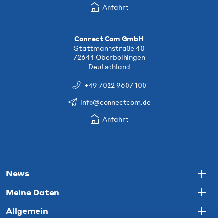
Anfahrt
Connect Com GmbH
Stattmannstraße 40
72644 Oberboihingen
Deutschland
+49 7022 9607 100
info@connectcom.de
Anfahrt
News
Togg
Meine Daten
Togg
Allgemein
Togg