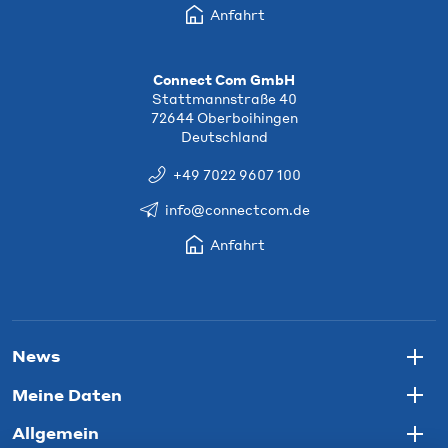
Anfahrt
Connect Com GmbH
Stattmannstraße 40
72644 Oberboihingen
Deutschland
+49 7022 9607 100
info@connectcom.de
Anfahrt
News
Togg
Meine Daten
Togg
Allgemein
Togg