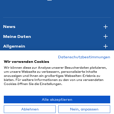
News
Togg
Meine Daten
Togg
Allgemein
Togg
Datenschutzbestimmungen
Wir verwenden Cookies
Wir können diese zur Analyse unserer Besucherdaten platzieren,
um unsere Webseite zu verbessern, personalisierte Inhalte
anzuzeigen und Ihnen ein großartiges Webseiten-Erlebnis zu
bieten. Für weitere Informationen zu den von uns verwendeten
Cookies öffnen Sie die Einstellungen.
Alle akzeptieren
© 2026 Connect Com GmbH
Ablehnen
Nein, anpassen
powered by polynorm