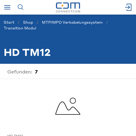
Start
Shop
MTP/MPO Verkabelungssystem
Transition Modul
HD TM12
Gefunden:
7