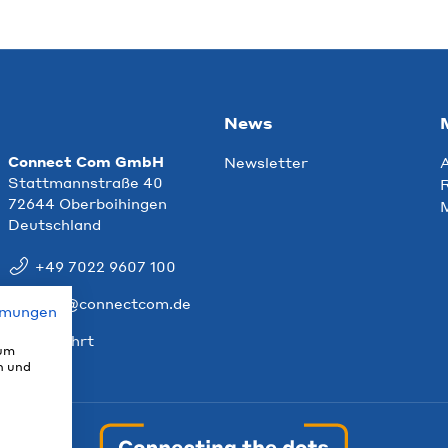
News
Connect Com GmbH
Newsletter
Stattmannstraße 40
R
72644 Oberboihingen
Deutschland
+49 7022 9607 100
info@connectcom.de
mmungen
Anfahrt
 um
n und