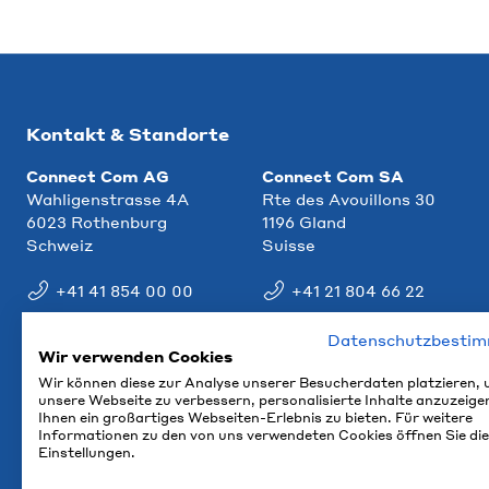
Kontakt & Standorte
Connect Com AG
Connect Com SA
Wahligenstrasse 4A
Rte des Avouillons 30
6023 Rothenburg
1196 Gland
Schweiz
Suisse
+41 41 854 00 00
+41 21 804 66 22
info@ccm.ch
info@ccm.ch
Datenschutzbesti
Wir verwenden Cookies
Anfahrt
Anfahrt
Wir können diese zur Analyse unserer Besucherdaten platzieren,
unsere Webseite zu verbessern, personalisierte Inhalte anzuzeige
Ihnen ein großartiges Webseiten-Erlebnis zu bieten. Für weitere
Informationen zu den von uns verwendeten Cookies öffnen Sie die
Einstellungen.