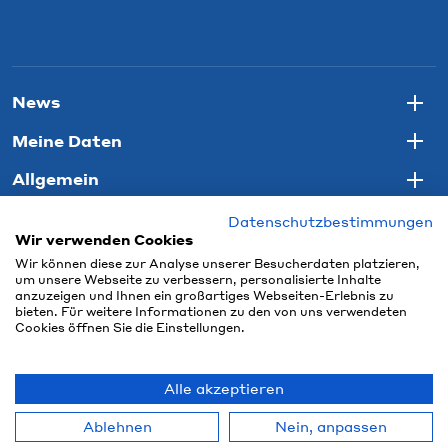
News
Togg
Meine Daten
Togg
Allgemein
Togg
Datenschutzbestimmungen
Wir verwenden Cookies
Wir können diese zur Analyse unserer Besucherdaten platzieren,
um unsere Webseite zu verbessern, personalisierte Inhalte
anzuzeigen und Ihnen ein großartiges Webseiten-Erlebnis zu
bieten. Für weitere Informationen zu den von uns verwendeten
Cookies öffnen Sie die Einstellungen.
Alle akzeptieren
© 2026 Connect Com GmbH
Ablehnen
Nein, anpassen
powered by polynorm