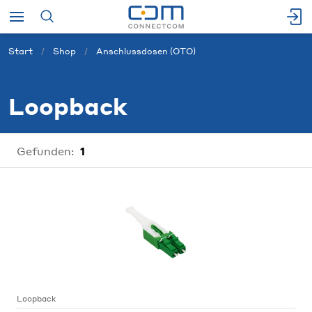
Start
Shop
Anschlussdosen (OTO)
Loopback
Gefunden:
1
Loopback