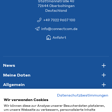
Stattmannstraße 40
72644 Oberboihingen
Deutschland
+49 7022 9607 100
info@connectcom.de
Anfahrt
News
Togg
Meine Daten
Togg
Allgemein
Togg
Datenschutzbestimmungen
Wir verwenden Cookies
Wir können diese zur Analyse unserer Besucherdaten platzieren,
um unsere Webseite zu verbessern, personalisierte Inhalte