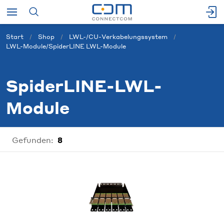
Start
Shop
LWL-/CU-Verkabelungssystem
LWL-Module/SpiderLINE LWL-Module
SpiderLINE-LWL-
Module
Gefunden:
8