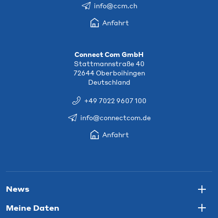
info@ccm.ch
Anfahrt
Connect Com GmbH
Stattmannstraße 40
72644 Oberboihingen
Deutschland
+49 7022 9607 100
info@connectcom.de
Anfahrt
News
Togg
Meine Daten
Togg